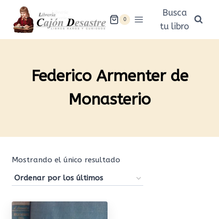
Saltar
Busca
al
0
tu libro
contenido
Federico Armenter de
Monasterio
Mostrando el único resultado