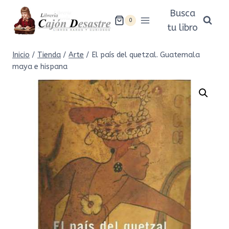
Saltar
Busca
al
0
tu libro
contenido
Inicio
/
Tienda
/
Arte
/
El país del quetzal. Guatemala
maya e hispana