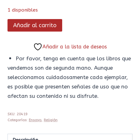
1 disponibles
La
Añadir al carrito
Magdalena.
El
Añadir a la lista de deseos
último
tabú
Por favor, tenga en cuenta que los libros que
del
vendemos son de segunda mano. Aunque
cristianismo
seleccionamos cuidadosamente cada ejemplar,
cantidad
es posible que presenten señales de uso que no
afectan su contenido ni su disfrute.
SKU:
20419
Categorías:
Ensayo
,
Religión