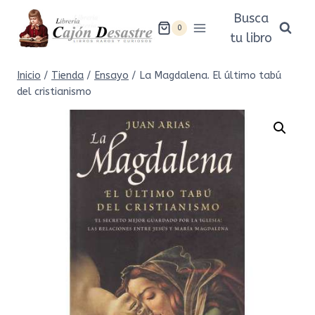
Saltar
Busca
al
0
tu libro
contenido
Inicio
/
Tienda
/
Ensayo
/
La Magdalena. El último tabú
del cristianismo