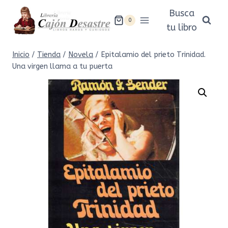
Saltar
Busca
al
0
tu libro
contenido
Inicio
/
Tienda
/
Novela
/
Epitalamio del prieto Trinidad.
Una virgen llama a tu puerta